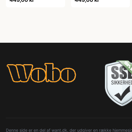
Denne side er en del af want.dk, der udgiver en række hjemmeside