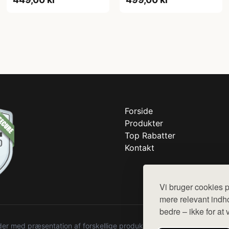
Forside
Produkter
Top Rabatter
Kontakt
Vi bruger cookies p
mere relevant indho
bedre – ikke for at 
r med præsentation af forskellige produkter fra diverse webshops. De