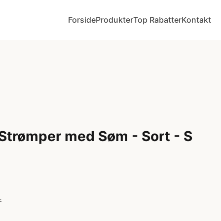
Forside
Produkter
Top Rabatter
Kontakt
e Strømper med Søm - Sort - S
r