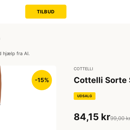
TILBUD
S
 hjælp fra AI.
COTTELLI
Cottelli Sort
-15%
UDSALG
84,15 kr
99,00 k