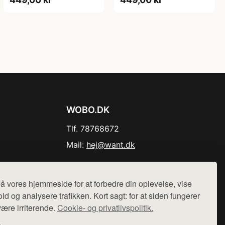
WOBO.DK
Tlf. 78768672
Mail:
hej@want.dk
Cookie- og privatlivspolitik
å vores hjemmeside for at forbedre din oplevelse, vise
ld og analysere trafikken. Kort sagt: for at siden fungerer
være irriterende.
Cookie- og privatlivspolitik.
r sælges ikke varer fra denne side - vi henviser til de shops,