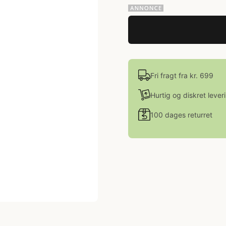
Fri fragt fra kr. 699
Hurtig og diskret lever
100 dages returret