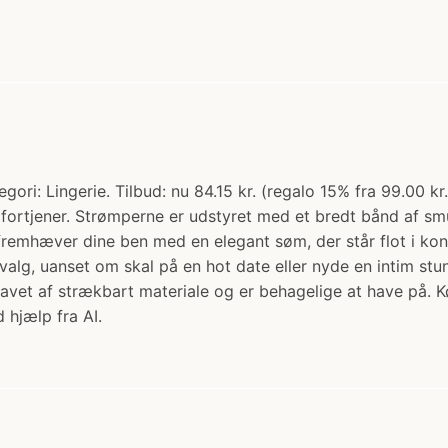
gori: Lingerie. Tilbud: nu 84.15 kr. (regalo 15% fra 99.00 k
ortjener. Strømperne er udstyret med et bredt bånd af sm
remhæver dine ben med en elegant søm, der står flot i kont
 valg, uanset om skal på en hot date eller nyde en intim s
 lavet af strækbart materiale og er behagelige at have på. K
 hjælp fra AI.