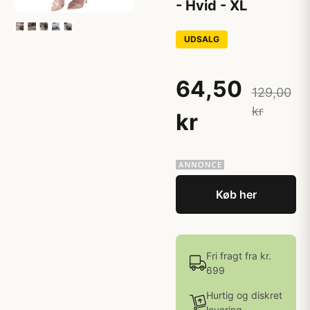
- Hvid - XL
UDSALG
64,50
129,00
kr
kr
Køb her
Fri fragt fra kr.
699
Hurtig og diskret
levering