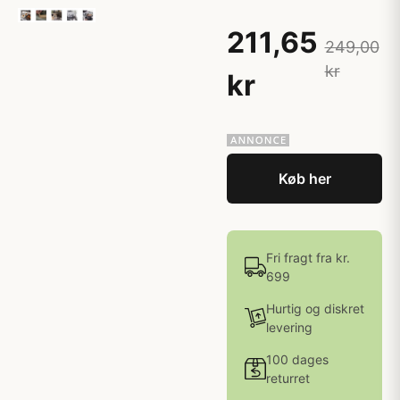
211,65
249,00
kr
kr
Køb her
Fri fragt fra kr.
699
Hurtig og diskret
levering
100 dages
returret