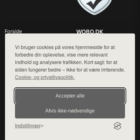
Forside
WOBO.DK
Produkter
Tlf. 78768672
Top Rabatter
Vi bruger cookies på vores hjemmeside for at
Mail:
hej@want.dk
Kontakt
forbedre din oplevelse, vise mere relevant
indhold og analysere trafikken. Kort sagt: for at
Cookie- og privatlivspolitik
siden fungerer bedre – ikke for at være irriterende.
Cookie- og privatlivspolitik.
Denne side er en del af want.dk, der udgiver en række
Accepter alle
hjemmesider med præsentation af forskellige produkter fra
diverse webshops. Der sælges ikke varer fra denne side - vi
Afvis ikke‑nødvendige
henviser til de shops, som sælger varen. Vi har heller ikke
varerne på lager.
Indstillinger
© 2026 wobo.dk. Alle rettigheder forbeholdes.