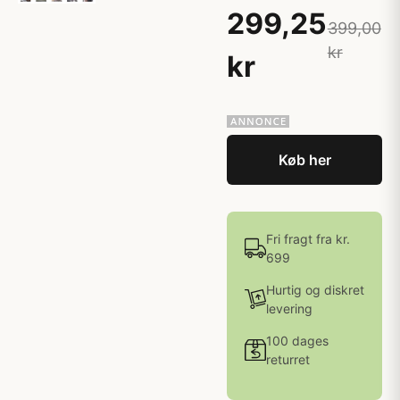
299,25
399,00
kr
kr
Køb her
Fri fragt fra kr.
699
Hurtig og diskret
levering
100 dages
returret