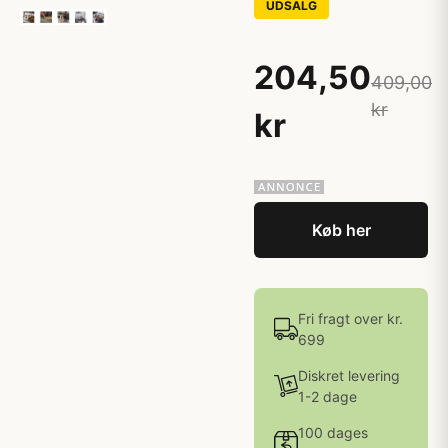
UDSALG
204,50
409,00
kr
kr
Køb her
Fri fragt over kr.
699
Diskret levering
1-2 dage
100 dages