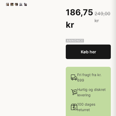
186,75
249,00
kr
kr
Køb her
Fri fragt fra kr.
699
Hurtig og diskret
levering
100 dages
returret