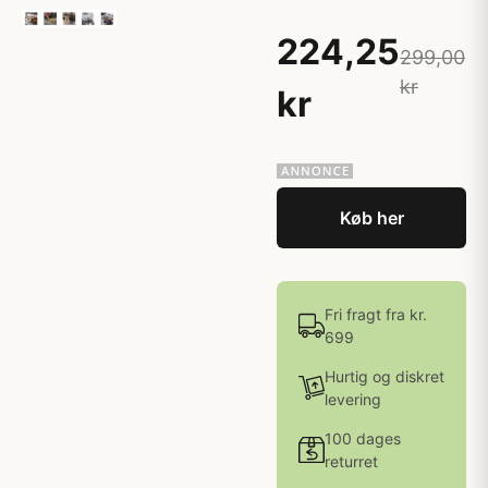
224,25
299,00
kr
kr
Køb her
Fri fragt fra kr.
699
Hurtig og diskret
levering
100 dages
returret