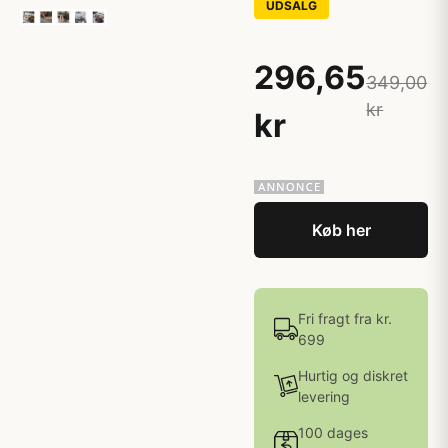
UDSALG
296,65
349,00
kr
kr
Køb her
Fri fragt fra kr.
699
Hurtig og diskret
levering
100 dages