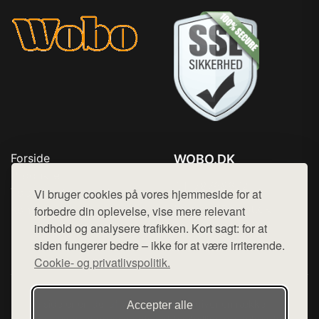
Forside
WOBO.DK
Produkter
Tlf. 78768672
Top Rabatter
Vi bruger cookies på vores hjemmeside for at
Mail:
hej@want.dk
Kontakt
forbedre din oplevelse, vise mere relevant
indhold og analysere trafikken. Kort sagt: for at
Cookie- og privatlivspolitik
siden fungerer bedre – ikke for at være irriterende.
Cookie- og privatlivspolitik.
Denne side er en del af want.dk, der udgiver en række
Accepter alle