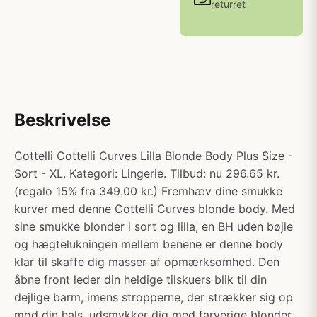
returret
Beskrivelse
Cottelli Cottelli Curves Lilla Blonde Body Plus Size -
Sort - XL. Kategori: Lingerie. Tilbud: nu 296.65 kr.
(regalo 15% fra 349.00 kr.) Fremhæv dine smukke
kurver med denne Cottelli Curves blonde body. Med
sine smukke blonder i sort og lilla, en BH uden bøjle
og hægtelukningen mellem benene er denne body
klar til skaffe dig masser af opmærksomhed. Den
åbne front leder din heldige tilskuers blik til din
dejlige barm, imens stropperne, der strækker sig op
mod din hals, udsmykker dig med farverige blonder.