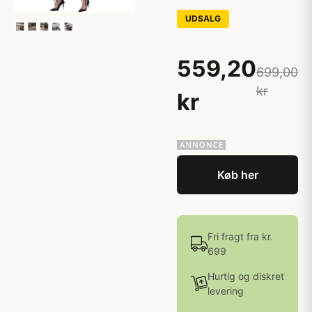
UDSALG
559,20
699,00
kr
kr
Køb her
Fri fragt fra kr.
699
Hurtig og diskret
levering