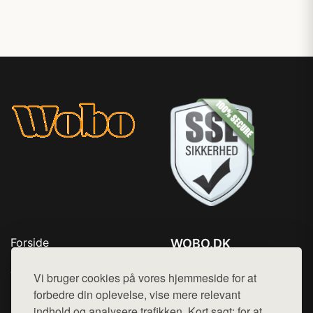
Forside
WOBO.DK
Produkter
Tlf. 78768672
Top Rabatter
Vi bruger cookies på vores hjemmeside for at
Mail:
hej@want.dk
Kontakt
forbedre din oplevelse, vise mere relevant
indhold og analysere trafikken. Kort sagt: for at