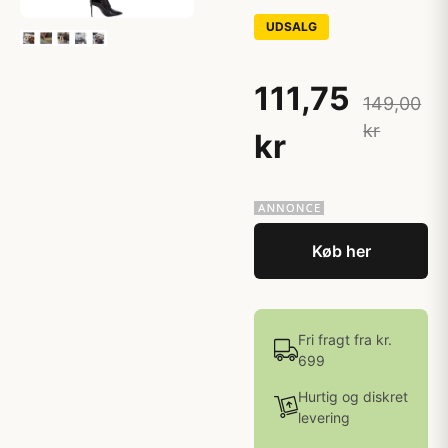
UDSALG
111,75
149,00
kr
kr
Køb her
Fri fragt fra kr.
699
Hurtig og diskret
levering