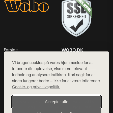
Forside
WOBO.DK
Produkter
Tlf. 78768672
Top Rabatter
Vi bruger cookies på vores hjemmeside for at
Mail:
hej@want.dk
Kontakt
forbedre din oplevelse, vise mere relevant
indhold og analysere trafikken. Kort sagt: for at
Cookie- og privatlivspolitik
siden fungerer bedre – ikke for at være irriterende.
Cookie- og privatlivspolitik.
Denne side er en del af want.dk, der udgiver en række
Accepter alle
hjemmesider med præsentation af forskellige produkter fra
diverse webshops. Der sælges ikke varer fra denne side - vi