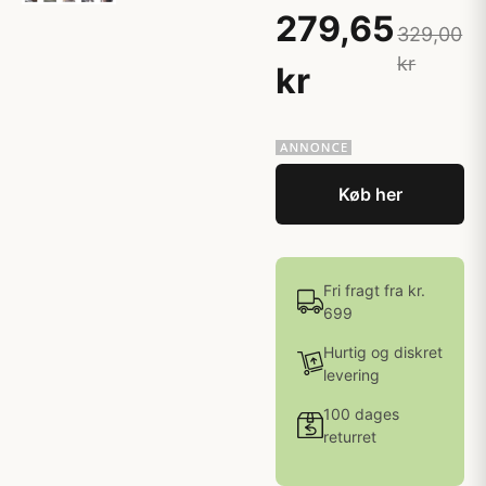
279,65
329,00
kr
kr
Køb her
Fri fragt fra kr.
699
Hurtig og diskret
levering
100 dages
returret