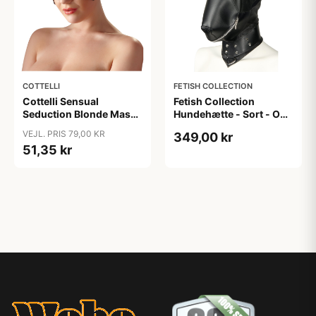
COTTELLI
FETISH COLLECTION
Cottelli Sensual
Fetish Collection
Seduction Blonde Maske
Hundehætte - Sort - One
- Sort - One size
size
VEJL. PRIS 79,00 KR
349,00 kr
51,35 kr