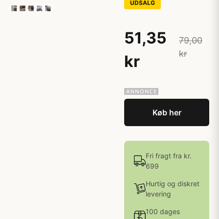
UDSALG
51,35
79,00
kr
kr
Køb her
Fri fragt fra kr.
699
Hurtig og diskret
levering
100 dages