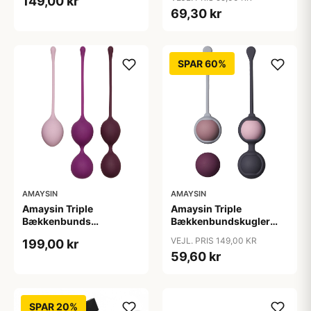
149,00 kr
69,30 kr
SPAR 60%
AMAYSIN
AMAYSIN
Amaysin Triple
Amaysin Triple
Bækkenbunds
Bækkenbundskugler
Træningskugler Sæt -
Sæt - Flere farver
VEJL. PRIS 149,00 KR
199,00 kr
Rosa
59,60 kr
SPAR 20%