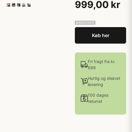
999,00 kr
Køb her
Fri fragt fra kr.
699
Hurtig og diskret
levering
100 dages
returret