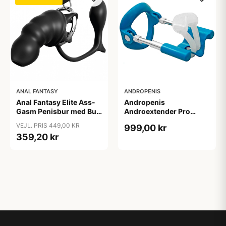
ANAL FANTASY
ANDROPENIS
Anal Fantasy Elite Ass-
Andropenis
Gasm Penisbur med Butt
Androextender Pro
Plug - Sort
Penisforlænger - Blå
VEJL. PRIS 449,00 KR
999,00 kr
359,20 kr