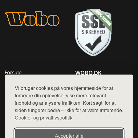
Forside
WOBO.DK
Produkter
Tlf. 78768672
Top Rabatter
Vi bruger cookies på vores hjemmeside for at
Mail:
hej@want.dk
Kontakt
forbedre din oplevelse, vise mere relevant
indhold og analysere trafikken. Kort sagt: for at
Cookie- og privatlivspolitik
siden fungerer bedre – ikke for at være irriterende.
Cookie- og privatlivspolitik.
Denne side er en del af want.dk, der udgiver en række
Accepter alle