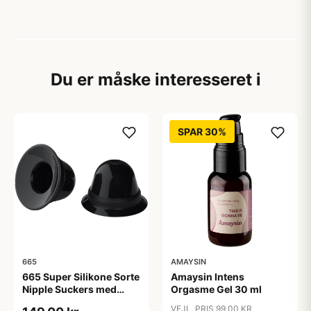
Du er måske interesseret i
SPAR 30%
665
AMAYSIN
665 Super Silikone Sorte
Amaysin Intens
Nipple Suckers med
Orgasme Gel 30 ml
Rejseetui - Sort
VEJL. PRIS 99,00 KR