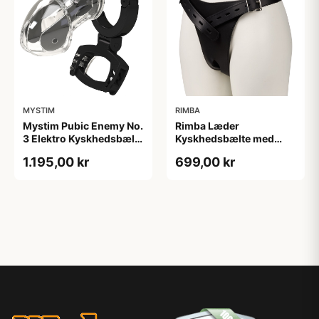
MYSTIM
RIMBA
Mystim Pubic Enemy No.
Rimba Læder
3 Elektro Kyskhedsbælte
Kyskhedsbælte med
- Klar
Buttplug til Kvinder -
1.195,00 kr
699,00 kr
Sort - M/L