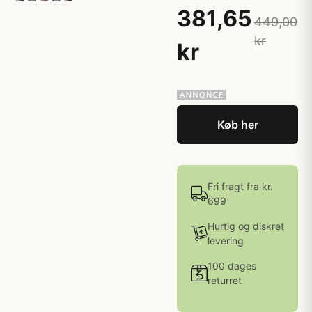
381,65
449,00
kr
kr
Køb her
Fri fragt fra kr.
699
Hurtig og diskret
levering
100 dages
returret