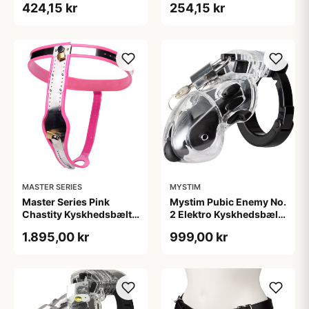
424,15 kr
254,15 kr
MASTER SERIES
MYSTIM
Master Series Pink
Mystim Pubic Enemy No.
Chastity Kyskhedsbælte
2 Elektro Kyskhedsbælte
til Kvinder - Rosa
- Klar
1.895,00 kr
999,00 kr