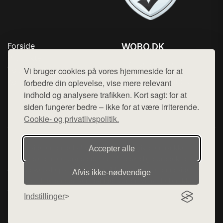
Forside
WOBO.DK
Produkter
Tlf. 78768672
Top Rabatter
Vi bruger cookies på vores hjemmeside for at
Mail:
hej@want.dk
Kontakt
forbedre din oplevelse, vise mere relevant
indhold og analysere trafikken. Kort sagt: for at
Cookie- og privatlivspolitik
siden fungerer bedre – ikke for at være irriterende.
Cookie- og privatlivspolitik.
Denne side er en del af want.dk, der udgiver en række
Accepter alle
hjemmesider med præsentation af forskellige produkter fra
diverse webshops. Der sælges ikke varer fra denne side - vi
Afvis ikke‑nødvendige
henviser til de shops, som sælger varen. Vi har heller ikke
varerne på lager.
Indstillinger
© 2026 wobo.dk. Alle rettigheder forbeholdes.