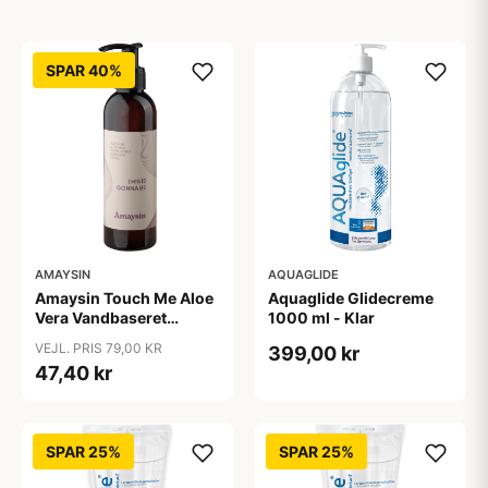
SPAR 40%
AMAYSIN
AQUAGLIDE
Amaysin Touch Me Aloe
Aquaglide Glidecreme
Vera Vandbaseret
1000 ml - Klar
Glidecreme 200 ml -
VEJL. PRIS 79,00 KR
399,00 kr
Klar
47,40 kr
SPAR 25%
SPAR 25%