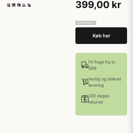
399,00 kr
Køb her
Fri fragt fra kr.
699
Hurtig og diskret
levering
100 dages
returret