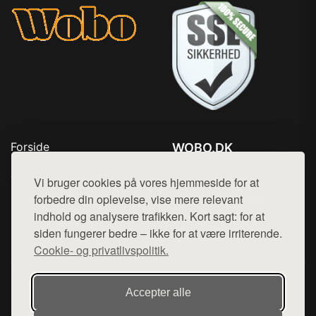
Forside
WOBO.DK
Produkter
Tlf. 78768672
Top Rabatter
Vi bruger cookies på vores hjemmeside for at
Mail:
hej@want.dk
Kontakt
forbedre din oplevelse, vise mere relevant
indhold og analysere trafikken. Kort sagt: for at
Cookie- og privatlivspolitik
siden fungerer bedre – ikke for at være irriterende.
Cookie- og privatlivspolitik.
Denne side er en del af want.dk, der udgiver en række
Accepter alle
hjemmesider med præsentation af forskellige produkter fra