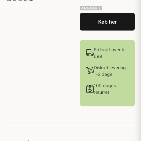
Køb her
Fri fragt over kr.
699
Diskret levering
1-2 dage
100 dages
returret