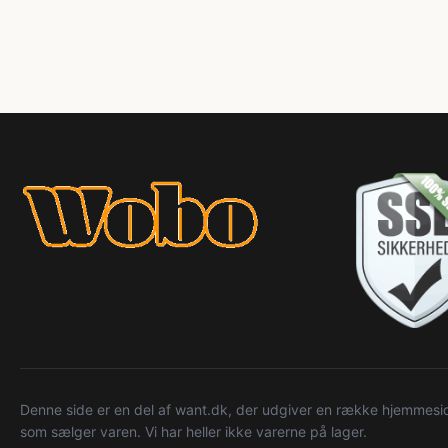
Denne side er en del af want.dk, der udgiver en række hjemmeside
som sælger varen. Vi har heller ikke varerne på lager.