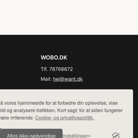
WOBO.DK
Tlf. 78768672
Mail:
hej@want.dk
Cookie- og privatlivspolitik
å vores hjemmeside for at forbedre din oplevelse, vise
ld og analysere trafikken. Kort sagt: for at siden fungerer
være irriterende.
Cookie- og privatlivspolitik.
r sælges ikke varer fra denne side - vi henviser til de shops,
Afvis ikke‑nødvendige
Indstillinger