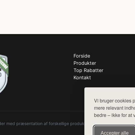
Forside
Produkter
Top Rabatter
Kontakt
Vi bruger cookies p
mere relevant indho
bedre – ikke for at 
r med præsentation af forskellige produkter fra diverse webshops. De
Accepter alle