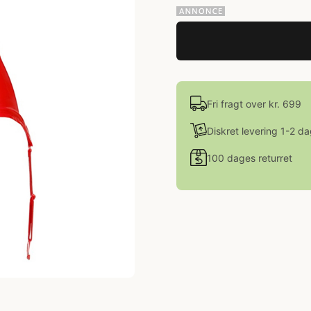
Fri fragt over kr. 699
Diskret levering 1-2 d
100 dages returret