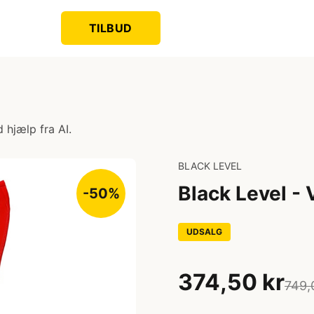
TILBUD
 hjælp fra AI.
BLACK LEVEL
Black Level - 
-50%
UDSALG
374,50 kr
749,