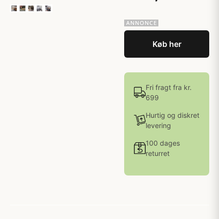
Køb her
Fri fragt fra kr.
699
Hurtig og diskret
levering
100 dages
returret