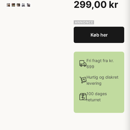
299,00 kr
Køb her
Fri fragt fra kr.
699
Hurtig og diskret
levering
100 dages
returret