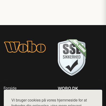
Forside
WOBO.DK
Produkter
Tlf. 78768672
Top Rabatter
Vi bruger cookies på vores hjemmeside for at
Mail:
hej@want.dk
Kontakt
forbedre din oplevelse, vise mere relevant