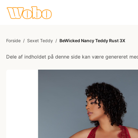
Forside
/
Sexet Teddy
/
BeWicked Nancy Teddy Rust 3X
Dele af indholdet på denne side kan være genereret med