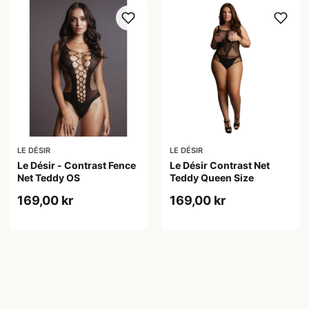
LE DÉSIR
LE DÉSIR
Le Désir - Contrast Fence
Le Désir Contrast Net
Net Teddy OS
Teddy Queen Size
169,00 kr
169,00 kr