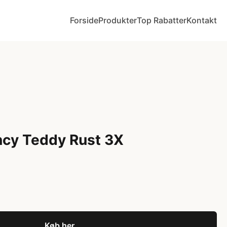
Forside
Produkter
Top Rabatter
Kontakt
cy Teddy Rust 3X
Køb her