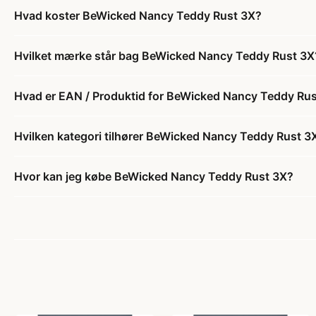
Hvad koster BeWicked Nancy Teddy Rust 3X?
Hvilket mærke står bag BeWicked Nancy Teddy Rust 3X
Hvad er EAN / Produktid for BeWicked Nancy Teddy Ru
Hvilken kategori tilhører BeWicked Nancy Teddy Rust 3
Hvor kan jeg købe BeWicked Nancy Teddy Rust 3X?