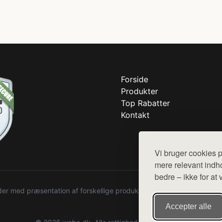
Forside
Produkter
Top Rabatter
Kontakt
Vi bruger cookies p
mere relevant indho
bedre – ikke for at 
r med præsentation af forskellige produkter fra diverse webshops. De
Accepter alle