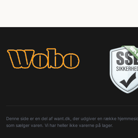
Denne side er en del af want.dk, der udgiver en række hjemmeside
som sælger varen. Vi har heller ikke varerne på lager.