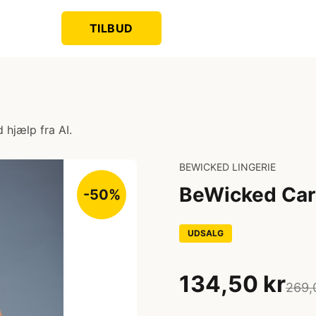
TILBUD
 hjælp fra AI.
BEWICKED LINGERIE
BeWicked Cari
-50%
UDSALG
134,50 kr
269,