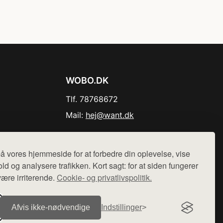
WOBO.DK
Tlf. 78768672
Mail:
hej@want.dk
Cookie- og privatlivspolitik
å vores hjemmeside for at forbedre din oplevelse, vise
ld og analysere trafikken. Kort sagt: for at siden fungerer
være irriterende.
Cookie- og privatlivspolitik.
r sælges ikke varer fra denne side - vi henviser til de shops,
Afvis ikke‑nødvendige
Indstillinger