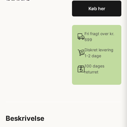
Køb her
Fri fragt over kr.
699
Diskret levering
1-2 dage
100 dages
returret
Beskrivelse