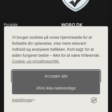
Forside
WOBO.DK
Produkter
Tlf. 78768672
Top Rabatter
Vi bruger cookies på vores hjemmeside for at
Mail:
hej@want.dk
Kontakt
forbedre din oplevelse, vise mere relevant
indhold og analysere trafikken. Kort sagt: for at
Cookie- og privatlivspolitik
siden fungerer bedre – ikke for at være irriterende.
Cookie- og privatlivspolitik.
Denne side er en del af want.dk, der udgiver en række
Accepter alle
hjemmesider med præsentation af forskellige produkter fra
diverse webshops. Der sælges ikke varer fra denne side - vi
Afvis ikke‑nødvendige
henviser til de shops, som sælger varen. Vi har heller ikke
varerne på lager.
Indstillinger
© 2026 wobo.dk. Alle rettigheder forbeholdes.