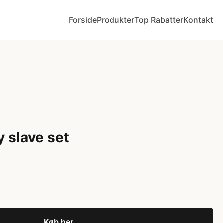
Forside
Produkter
Top Rabatter
Kontakt
 slave set
Køb her