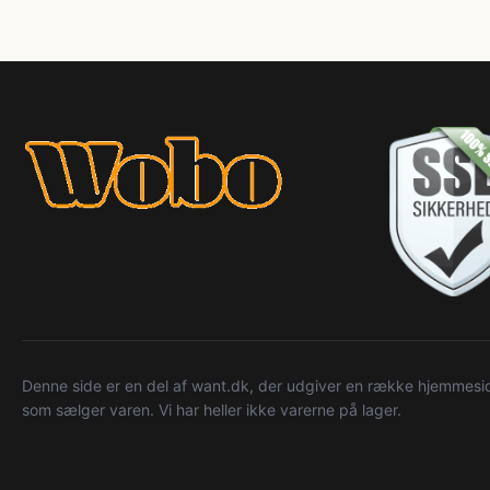
Denne side er en del af want.dk, der udgiver en række hjemmeside
som sælger varen. Vi har heller ikke varerne på lager.