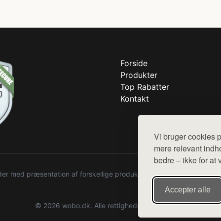
Forside
Produkter
Top Rabatter
Kontakt
Vi bruger cookies p
mere relevant indho
bedre – ikke for at 
r med præsentation af forskellige produkter fra diverse webshops. De
Accepter alle
© 2026 wobo.dk. Alle rettigheder forbeholdes.