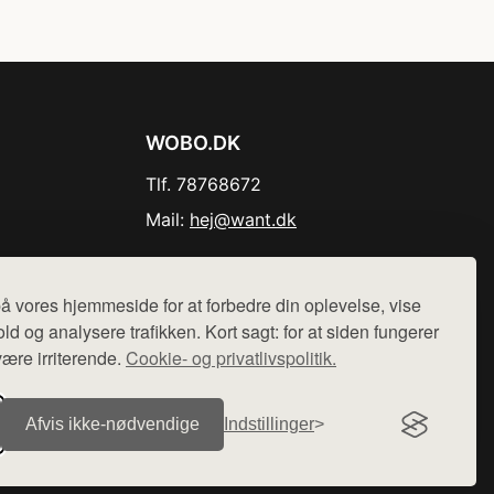
WOBO.DK
Tlf. 78768672
Mail:
hej@want.dk
Cookie- og privatlivspolitik
å vores hjemmeside for at forbedre din oplevelse, vise
ld og analysere trafikken. Kort sagt: for at siden fungerer
være irriterende.
Cookie- og privatlivspolitik.
r sælges ikke varer fra denne side - vi henviser til de shops,
Afvis ikke‑nødvendige
Indstillinger