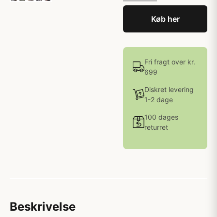
Køb her
Fri fragt over kr.
699
Diskret levering
1-2 dage
100 dages
returret
Beskrivelse