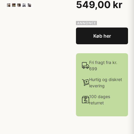
549,00 kr
Køb her
Fri fragt fra kr.
699
Hurtig og diskret
levering
100 dages
returret