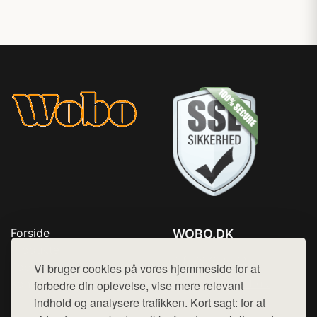
Forside
WOBO.DK
Produkter
Tlf. 78768672
Top Rabatter
Vi bruger cookies på vores hjemmeside for at
Mail:
hej@want.dk
Kontakt
forbedre din oplevelse, vise mere relevant
indhold og analysere trafikken. Kort sagt: for at
Cookie- og privatlivspolitik