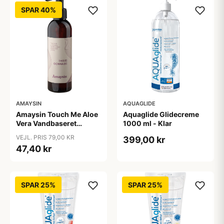
SPAR 40%
AMAYSIN
AQUAGLIDE
Amaysin Touch Me Aloe
Aquaglide Glidecreme
Vera Vandbaseret
1000 ml - Klar
Glidecreme 200 ml -
VEJL. PRIS 79,00 KR
399,00 kr
Klar
47,40 kr
SPAR 25%
SPAR 25%