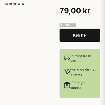
79,00 kr
Køb her
Fri fragt fra kr.
699
Hurtig og diskret
levering
100 dages
returret