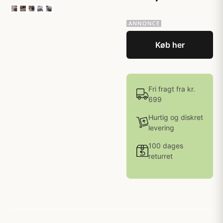
Køb her
Fri fragt fra kr.
699
Hurtig og diskret
levering
100 dages
returret