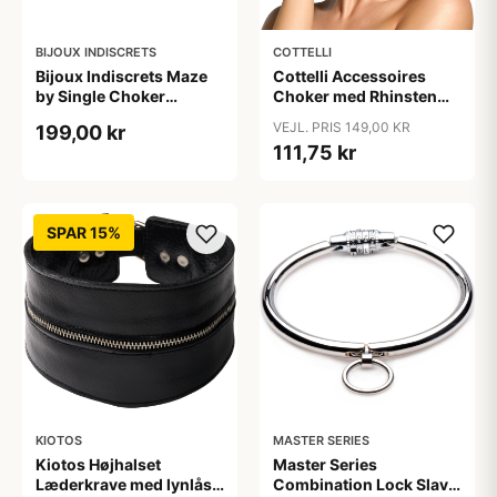
BIJOUX INDISCRETS
COTTELLI
Bijoux Indiscrets Maze
Cottelli Accessoires
by Single Choker
Choker med Rhinsten
Halsbånd - Sort
Sort - Sølv
VEJL. PRIS 149,00 KR
199,00 kr
111,75 kr
SPAR 15%
KIOTOS
MASTER SERIES
Kiotos Højhalset
Master Series
Læderkrave med lynlås -
Combination Lock Slave