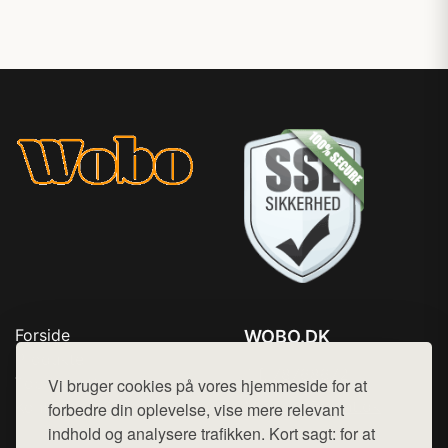
Forside
WOBO.DK
Produkter
Tlf. 78768672
Top Rabatter
Vi bruger cookies på vores hjemmeside for at
Mail:
hej@want.dk
Kontakt
forbedre din oplevelse, vise mere relevant
indhold og analysere trafikken. Kort sagt: for at
Cookie- og privatlivspolitik