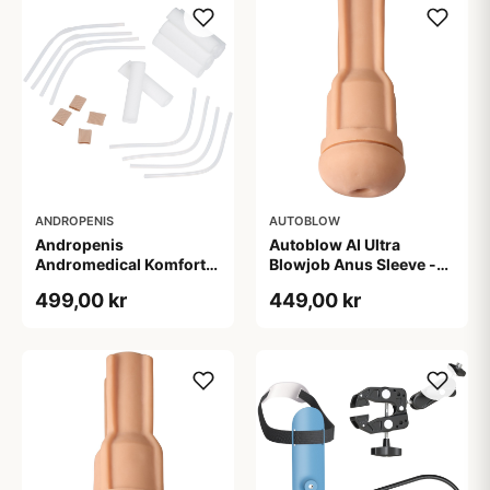
ANDROPENIS
AUTOBLOW
Andropenis
Autoblow AI Ultra
Andromedical Komfort
Blowjob Anus Sleeve -
Sæt til Penisforlænger -
Nude
499,00 kr
449,00 kr
Klar