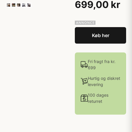
699,00 kr
Køb her
Fri fragt fra kr.
699
Hurtig og diskret
levering
100 dages
returret