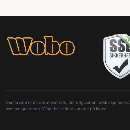
Denne side er en del af want.dk, der udgiver en række hjemmeside
som sælger varen. Vi har heller ikke varerne på lager.