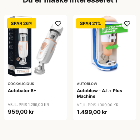
SPAR 26%
SPAR 21%
COCKALICIOUS
AUTOBLOW
Autobator 6+
Autoblow - A.I.+ Plus
Machine
VEJL. PRIS 1.299,00 KR
VEJL. PRIS 1.909,00 KR
959,00 kr
1.499,00 kr