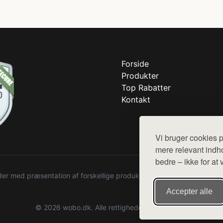
Forside
Produkter
Top Rabatter
Kontakt
Vi bruger cookies p
mere relevant indho
bedre – ikke for at 
r med præsentation af forskellige produkter fra diverse webshops. De
Accepter alle
© 2026 wobo.dk. Alle rettigheder forbeholdes.