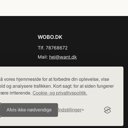
WOBO.DK
Tlf. 78768672
Mail:
hej@want.dk
Cookie- og privatlivspolitik
å vores hjemmeside for at forbedre din oplevelse, vise
ld og analysere trafikken. Kort sagt: for at siden fungerer
være irriterende.
Cookie- og privatlivspolitik.
r sælges ikke varer fra denne side - vi henviser til de shops,
Afvis ikke‑nødvendige
Indstillinger