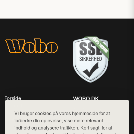
Forside
WOBO.DK
Produkter
Tlf. 78768672
Top Rabatter
Vi bruger cookies på vores hjemmeside for at
Mail:
hej@want.dk
Kontakt
forbedre din oplevelse, vise mere relevant
indhold og analysere trafikken. Kort sagt: for at
Cookie- og privatlivspolitik