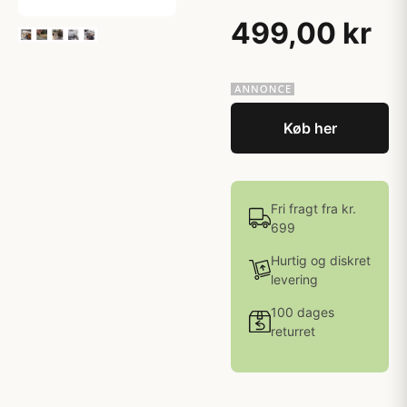
499,00 kr
Køb her
Fri fragt fra kr.
699
Hurtig og diskret
levering
100 dages
returret