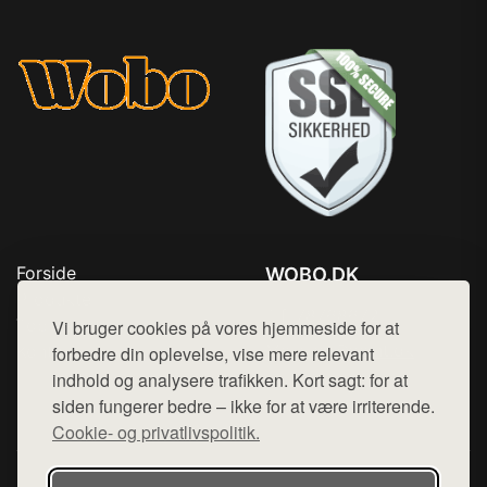
Forside
WOBO.DK
Produkter
Tlf. 78768672
Top Rabatter
Vi bruger cookies på vores hjemmeside for at
Mail:
hej@want.dk
Kontakt
forbedre din oplevelse, vise mere relevant
indhold og analysere trafikken. Kort sagt: for at
Cookie- og privatlivspolitik
siden fungerer bedre – ikke for at være irriterende.
Cookie- og privatlivspolitik.