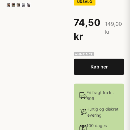
UDSALG
74,50
149,00
kr
kr
Køb her
Fri fragt fra kr.
699
Hurtig og diskret
levering
100 dages