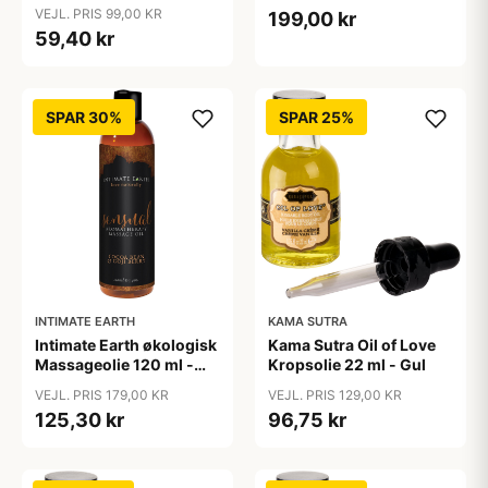
ml - Klar
Klar
VEJL. PRIS 99,00 KR
199,00 kr
59,40 kr
SPAR 30%
SPAR 25%
INTIMATE EARTH
KAMA SUTRA
Intimate Earth økologisk
Kama Sutra Oil of Love
Massageolie 120 ml -
Kropsolie 22 ml - Gul
Klar
VEJL. PRIS 179,00 KR
VEJL. PRIS 129,00 KR
125,30 kr
96,75 kr