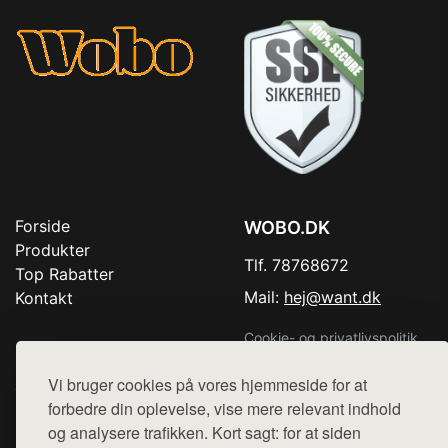
Forside
WOBO.DK
Produkter
Tlf. 78768672
Top Rabatter
Mail:
hej@want.dk
Kontakt
Cookie- og privatlivspolitik
Vi bruger cookies på vores hjemmeside for at
forbedre din oplevelse, vise mere relevant indhold
og analysere trafikken. Kort sagt: for at siden
Denne side er en del af want.dk, der udgiver en række