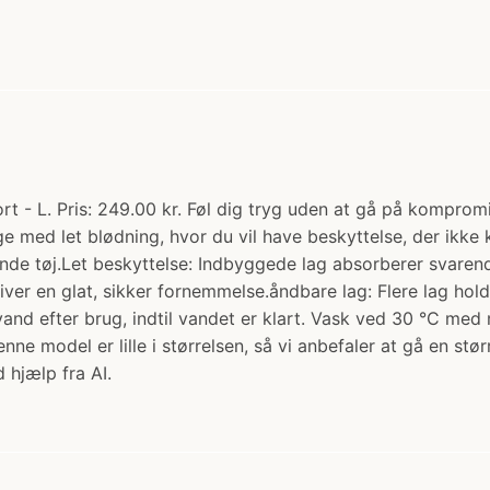
ort - L. Pris: 249.00 kr. Føl dig tryg uden at gå på kompro
dage med let blødning, hvor du vil have beskyttelse, der ik
nde tøj.Let beskyttelse: Indbyggede lag absorberer svarende
iver en glat, sikker fornemmelse.åndbare lag: Flere lag h
 vand efter brug, indtil vandet er klart. Vask ved 30 °C me
ne model er lille i størrelsen, så vi anbefaler at gå en stør
 hjælp fra AI.