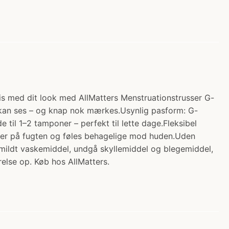
mis med dit look med AllMatters Menstruationstrusser G-
ke kan ses – og knap nok mærkes.Usynlig pasform: G-
 til 1–2 tamponer – perfekt til lette dage.Fleksibel
older på fugten og føles behagelige mod huden.Uden
d mildt vaskemiddel, undgå skyllemiddel og blegemiddel,
relse op. Køb hos AllMatters.