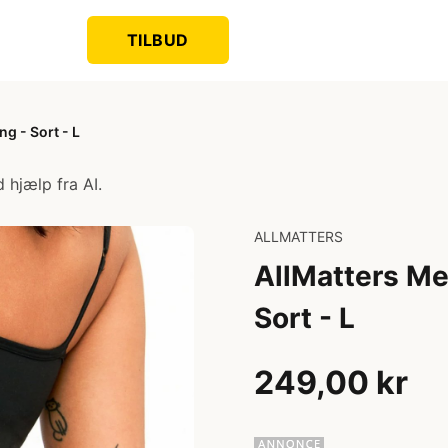
TILBUD
g - Sort - L
 hjælp fra AI.
ALLMATTERS
AllMatters Me
Sort - L
249,00 kr