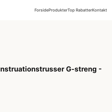
Forside
Produkter
Top Rabatter
Kontakt
nstruationstrusser G-streng -