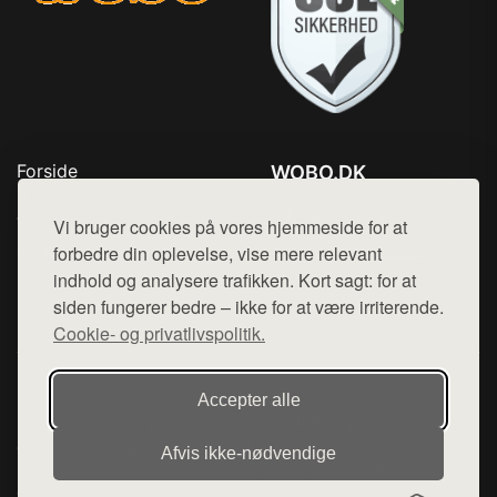
Forside
WOBO.DK
Produkter
Tlf. 78768672
Top Rabatter
Vi bruger cookies på vores hjemmeside for at
Mail:
hej@want.dk
Kontakt
forbedre din oplevelse, vise mere relevant
indhold og analysere trafikken. Kort sagt: for at
Cookie- og privatlivspolitik
siden fungerer bedre – ikke for at være irriterende.
Cookie- og privatlivspolitik.
Denne side er en del af want.dk, der udgiver en række
Accepter alle
hjemmesider med præsentation af forskellige produkter fra
diverse webshops. Der sælges ikke varer fra denne side - vi
Afvis ikke‑nødvendige
henviser til de shops, som sælger varen. Vi har heller ikke
varerne på lager.