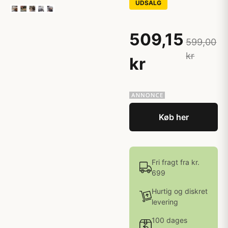
UDSALG
509,15
599,00
kr
kr
Køb her
Fri fragt fra kr.
699
Hurtig og diskret
levering
100 dages