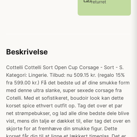
returret
Beskrivelse
Cottelli Cottelli Sort Open Cup Corsage - Sort - S.
Kategori: Lingerie. Tilbud: nu 509.15 kr. (regalo 15%
fra 599.00 kr.) Få det bedste ud af dine smukke form
med denne ultra slanke, super sexede corsage fra
Cotelli. Med et sofistikeret, boudoir look kan dette
korset spice ethvert outfit op. Tag det over et par
net strømpebukser, og lad alle dine bedste dele blive
vist, mens din talje er dækket til, eller tag det over en
skjorte for at fremhæve din smukke figur. Dette
korset får dig til at ligne et lækkert timeglas. Det er