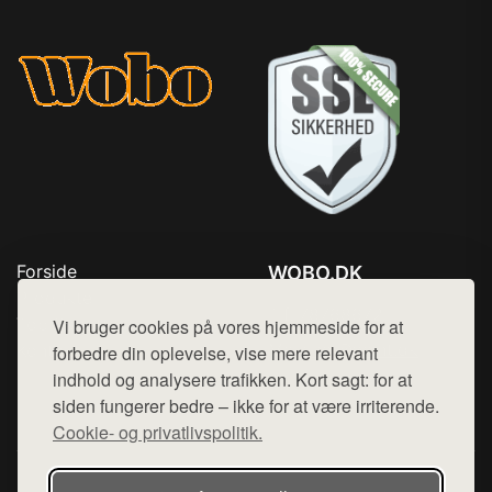
Forside
WOBO.DK
Produkter
Tlf. 78768672
Top Rabatter
Vi bruger cookies på vores hjemmeside for at
Mail:
hej@want.dk
Kontakt
forbedre din oplevelse, vise mere relevant
indhold og analysere trafikken. Kort sagt: for at
Cookie- og privatlivspolitik
siden fungerer bedre – ikke for at være irriterende.
Cookie- og privatlivspolitik.